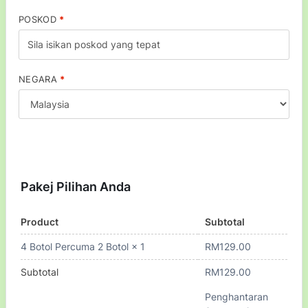
POSKOD
*
NEGARA
*
Pakej Pilihan Anda
Product
Subtotal
RM
129.00
4 Botol Percuma 2 Botol
× 1
Subtotal
RM
129.00
Penghantaran